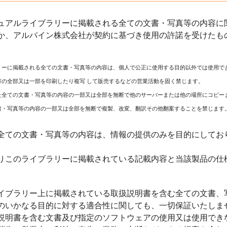
ュアルライブラリーに掲載される全ての文書・写真等の内容に関
か、アルパイン株式会社が契約に基づき使用の許諾を受けたも
リーに掲載される全ての文書・写真等の内容は、個人で公正に使用する目的以外では使用で
容の全部又は一部を印刷したり複写 して販売するなどの営業活動を固く禁じます。
た全ての文書・写真等の内容の一部又は全部を無断で他のサーバーまたは他の場所にコピー
書・写真等の内容の一部又は全部を無断で複製、改変、翻訳その他翻案することを禁じます
全ての文書・写真等の内容は、情報の提供のみを目的にしてお
りこのライブラリーに掲載されている記載内容と当該製品の仕
イブラリー上に掲載されている取扱説明書を含む全ての文書、
のいかなる目的に対する適合性に関しても、一切保証いたしま
説明書を含む文書及び指定のソフトウェアの使用又は使用でき