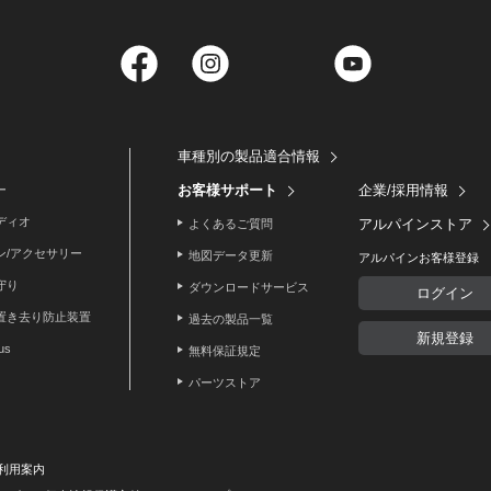
Facebook
Instagram
Twitter
YouTube
車種別の製品適合情報
お客様サポート
企業/採用情報
ー
ディオ
アルパインストア
よくあるご質問
ン/アクセサリー
地図データ更新
アルパインお客様登録
守り
ダウンロードサービス
ログイン
置き去り防止装置
過去の製品一覧
新規登録
lus
無料保証規定
パーツストア
利用案内