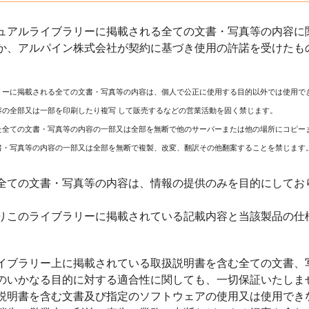
ュアルライブラリーに掲載される全ての文書・写真等の内容に関
か、アルパイン株式会社が契約に基づき使用の許諾を受けたも
リーに掲載される全ての文書・写真等の内容は、個人で公正に使用する目的以外では使用で
容の全部又は一部を印刷したり複写 して販売するなどの営業活動を固く禁じます。
た全ての文書・写真等の内容の一部又は全部を無断で他のサーバーまたは他の場所にコピー
書・写真等の内容の一部又は全部を無断で複製、改変、翻訳その他翻案することを禁じます
全ての文書・写真等の内容は、情報の提供のみを目的にしてお
りこのライブラリーに掲載されている記載内容と当該製品の仕
イブラリー上に掲載されている取扱説明書を含む全ての文書、
のいかなる目的に対する適合性に関しても、一切保証いたしま
説明書を含む文書及び指定のソフトウェアの使用又は使用でき