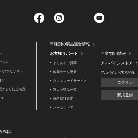
Facebook
Instagram
Twitter
YouTube
車種別の製品適合情報
お客様サポート
企業/採用情報
ー
ディオ
アルパインストア
よくあるご質問
ン/アクセサリー
地図データ更新
アルパインお客様登録
守り
ダウンロードサービス
ログイン
置き去り防止装置
過去の製品一覧
新規登録
lus
無料保証規定
パーツストア
利用案内