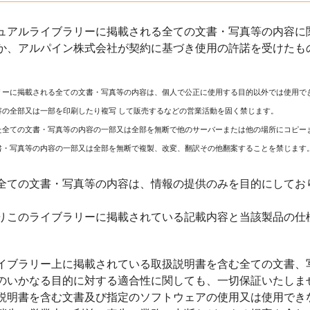
ュアルライブラリーに掲載される全ての文書・写真等の内容に関
か、アルパイン株式会社が契約に基づき使用の許諾を受けたも
リーに掲載される全ての文書・写真等の内容は、個人で公正に使用する目的以外では使用で
容の全部又は一部を印刷したり複写 して販売するなどの営業活動を固く禁じます。
た全ての文書・写真等の内容の一部又は全部を無断で他のサーバーまたは他の場所にコピー
書・写真等の内容の一部又は全部を無断で複製、改変、翻訳その他翻案することを禁じます
全ての文書・写真等の内容は、情報の提供のみを目的にしてお
りこのライブラリーに掲載されている記載内容と当該製品の仕
イブラリー上に掲載されている取扱説明書を含む全ての文書、
のいかなる目的に対する適合性に関しても、一切保証いたしま
説明書を含む文書及び指定のソフトウェアの使用又は使用でき