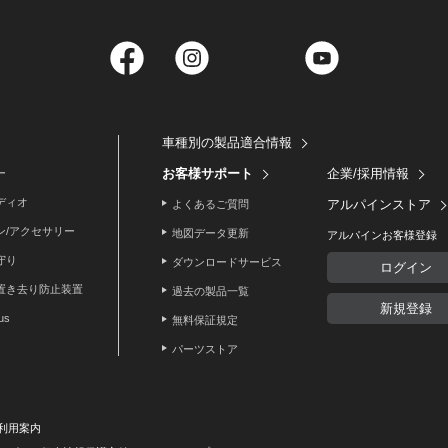
Facebook
Instagram
Twitter
YouTube
車種別の製品適合情報
お客様サポート
企業/採用情報
ー
ディオ
アルパインストア
よくあるご質問
ン/アクセサリー
地図データ更新
アルパインお客様登録
守り
ダウンロードサービス
ログイン
置き去り防止装置
過去の製品一覧
新規登録
lus
無料保証規定
パーツストア
利用案内