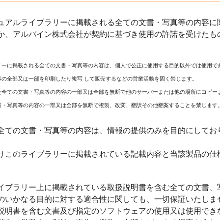
ュアルライブラリーに掲載される全ての文書・写真等の内容に関
か、アルパイン株式会社が契約に基づき使用の許諾を受けたも
リーに掲載される全ての文書・写真等の内容は、個人で公正に使用する目的以外では使用で
容の全部又は一部を印刷したり複写 して販売するなどの営業活動を固く禁じます。
た全ての文書・写真等の内容の一部又は全部を無断で他のサーバーまたは他の場所にコピー
書・写真等の内容の一部又は全部を無断で複製、改変、翻訳その他翻案することを禁じます
全ての文書・写真等の内容は、情報の提供のみを目的にしてお
りこのライブラリーに掲載されている記載内容と当該製品の仕
イブラリー上に掲載されている取扱説明書を含む全ての文書、
のいかなる目的に対する適合性に関しても、一切保証いたしま
説明書を含む文書及び指定のソフトウェアの使用又は使用でき