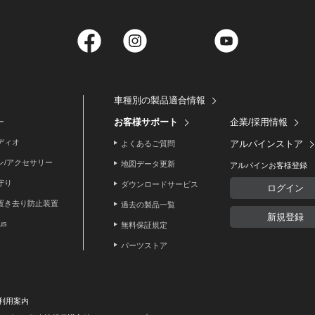
Facebook
Instagram
Twitter
YouTube
車種別の製品適合情報
お客様サポート
企業/採用情報
ー
ディオ
アルパインストア
よくあるご質問
ン/アクセサリー
地図データ更新
アルパインお客様登録
守り
ダウンロードサービス
ログイン
置き去り防止装置
過去の製品一覧
新規登録
lus
無料保証規定
パーツストア
利用案内