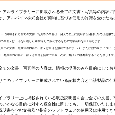
ュアルライブラリーに掲載される全ての文書・写真等の内容に関
か、アルパイン株式会社が契約に基づき使用の許諾を受けたも
リーに掲載される全ての文書・写真等の内容は、個人で公正に使用する目的以外では使用で
容の全部又は一部を印刷したり複写 して販売するなどの営業活動を固く禁じます。
た全ての文書・写真等の内容の一部又は全部を無断で他のサーバーまたは他の場所にコピー
書・写真等の内容の一部又は全部を無断で複製、改変、翻訳その他翻案することを禁じます
全ての文書・写真等の内容は、情報の提供のみを目的にしてお
りこのライブラリーに掲載されている記載内容と当該製品の仕
イブラリー上に掲載されている取扱説明書を含む全ての文書、
のいかなる目的に対する適合性に関しても、一切保証いたしま
説明書を含む文書及び指定のソフトウェアの使用又は使用でき