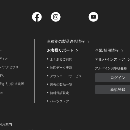
Facebook
Instagram
Twitter
YouTube
車種別の製品適合情報
お客様サポート
企業/採用情報
ー
ディオ
アルパインストア
よくあるご質問
ン/アクセサリー
地図データ更新
アルパインお客様登録
守り
ダウンロードサービス
ログイン
置き去り防止装置
過去の製品一覧
新規登録
lus
無料保証規定
パーツストア
利用案内