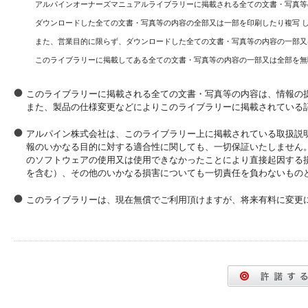
アルパインオーナーズマニュアルライブラリーに掲載される全ての文書・写真等
ダウンロードした全ての文書・写真等の内容の全部又は一部を印刷したり複写 
また、営業目的に限らず、ダウンロードした全ての文書・写真等の内容の一部又
このライブラリーに掲載してある全ての文書・写真等の内容の一部又は全部を無
このライブラリーに掲載される全ての文書・写真等の内容は、情報の
また、製品の仕様変更などによりこのライブラリーに掲載されている
アルパイン株式会社は、このライブラリー上に掲載されている取扱説
報のいかなる目的に対する適合性に関しても、一切保証いたしません
のソフトウェアの使用又は使用できなかったことにより直接起因する
を含む）、その他のいかなる損害についても一切責任を負わないもの
このライブラリーは、現在無償でご利用頂けますが、将来有料に変更