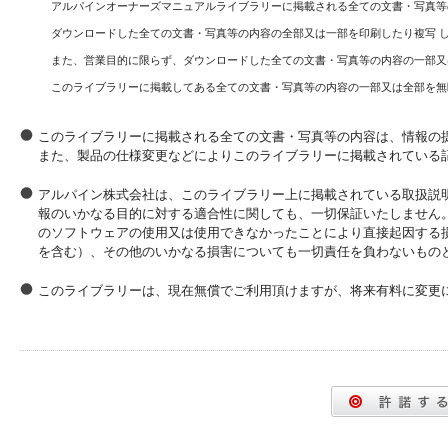
アルパインオーナーズマニュアルライブラリーに掲載される全ての文書・写真等
ダウンロードした全ての文書・写真等の内容の全部又は一部を印刷したり複写 
また、営業目的に限らず、ダウンロードした全ての文書・写真等の内容の一部又
このライブラリーに掲載してある全ての文書・写真等の内容の一部又は全部を無
このライブラリーに掲載される全ての文書・写真等の内容は、情報の
また、製品の仕様変更などによりこのライブラリーに掲載されている
アルパイン株式会社は、このライブラリー上に掲載されている取扱説
報のいかなる目的に対する適合性に関しても、一切保証いたしません
のソフトウェアの使用又は使用できなかったことにより直接起因する
を含む）、その他のいかなる損害についても一切責任を負わないもの
このライブラリーは、現在無償でご利用頂けますが、将来有料に変更