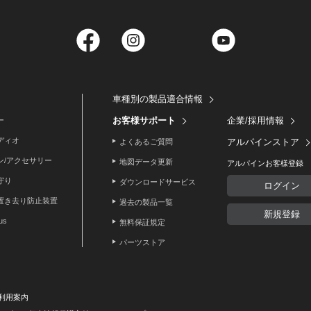
Facebook
Instagram
Twitter
YouTube
車種別の製品適合情報
お客様サポート
企業/採用情報
ー
ディオ
アルパインストア
よくあるご質問
ン/アクセサリー
地図データ更新
アルパインお客様登録
守り
ダウンロードサービス
ログイン
置き去り防止装置
過去の製品一覧
新規登録
lus
無料保証規定
パーツストア
利用案内