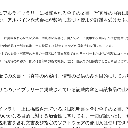
ュアルライブラリーに掲載される全ての文書・写真等の内容に関
か、アルパイン株式会社が契約に基づき使用の許諾を受けたも
リーに掲載される全ての文書・写真等の内容は、個人で公正に使用する目的以外では使用で
容の全部又は一部を印刷したり複写 して販売するなどの営業活動を固く禁じます。
た全ての文書・写真等の内容の一部又は全部を無断で他のサーバーまたは他の場所にコピー
書・写真等の内容の一部又は全部を無断で複製、改変、翻訳その他翻案することを禁じます
全ての文書・写真等の内容は、情報の提供のみを目的にしてお
りこのライブラリーに掲載されている記載内容と当該製品の仕
イブラリー上に掲載されている取扱説明書を含む全ての文書、
のいかなる目的に対する適合性に関しても、一切保証いたしま
説明書を含む文書及び指定のソフトウェアの使用又は使用でき