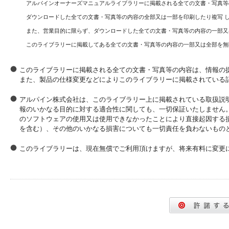
アルパインオーナーズマニュアルライブラリーに掲載される全ての文書・写真等
ダウンロードした全ての文書・写真等の内容の全部又は一部を印刷したり複写 
また、営業目的に限らず、ダウンロードした全ての文書・写真等の内容の一部又
このライブラリーに掲載してある全ての文書・写真等の内容の一部又は全部を無
このライブラリーに掲載される全ての文書・写真等の内容は、情報の
また、製品の仕様変更などによりこのライブラリーに掲載されている
アルパイン株式会社は、このライブラリー上に掲載されている取扱説
報のいかなる目的に対する適合性に関しても、一切保証いたしません
のソフトウェアの使用又は使用できなかったことにより直接起因する
を含む）、その他のいかなる損害についても一切責任を負わないもの
このライブラリーは、現在無償でご利用頂けますが、将来有料に変更