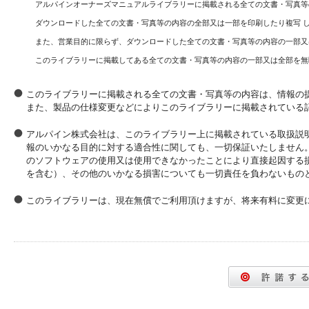
アルパインオーナーズマニュアルライブラリーに掲載される全ての文書・写真等
ダウンロードした全ての文書・写真等の内容の全部又は一部を印刷したり複写 
また、営業目的に限らず、ダウンロードした全ての文書・写真等の内容の一部又
このライブラリーに掲載してある全ての文書・写真等の内容の一部又は全部を無
このライブラリーに掲載される全ての文書・写真等の内容は、情報の
また、製品の仕様変更などによりこのライブラリーに掲載されている
アルパイン株式会社は、このライブラリー上に掲載されている取扱説
報のいかなる目的に対する適合性に関しても、一切保証いたしません
のソフトウェアの使用又は使用できなかったことにより直接起因する
を含む）、その他のいかなる損害についても一切責任を負わないもの
このライブラリーは、現在無償でご利用頂けますが、将来有料に変更