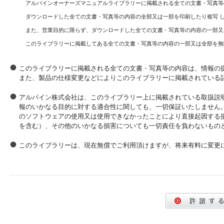
アルパインオーナーズマニュアルライブラリーに掲載される全ての文書・写真等
ダウンロードした全ての文書・写真等の内容の全部又は一部を印刷したり複写 
また、営業目的に限らず、ダウンロードした全ての文書・写真等の内容の一部又
このライブラリーに掲載してある全ての文書・写真等の内容の一部又は全部を無
このライブラリーに掲載される全ての文書・写真等の内容は、情報の
また、製品の仕様変更などによりこのライブラリーに掲載されている
アルパイン株式会社は、このライブラリー上に掲載されている取扱説
報のいかなる目的に対する適合性に関しても、一切保証いたしません
のソフトウェアの使用又は使用できなかったことにより直接起因する
を含む）、その他のいかなる損害についても一切責任を負わないもの
このライブラリーは、現在無償でご利用頂けますが、将来有料に変更