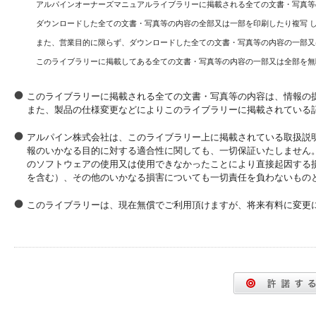
アルパインオーナーズマニュアルライブラリーに掲載される全ての文書・写真等
ダウンロードした全ての文書・写真等の内容の全部又は一部を印刷したり複写 
また、営業目的に限らず、ダウンロードした全ての文書・写真等の内容の一部又
このライブラリーに掲載してある全ての文書・写真等の内容の一部又は全部を無
このライブラリーに掲載される全ての文書・写真等の内容は、情報の
また、製品の仕様変更などによりこのライブラリーに掲載されている
アルパイン株式会社は、このライブラリー上に掲載されている取扱説
報のいかなる目的に対する適合性に関しても、一切保証いたしません
のソフトウェアの使用又は使用できなかったことにより直接起因する
を含む）、その他のいかなる損害についても一切責任を負わないもの
このライブラリーは、現在無償でご利用頂けますが、将来有料に変更