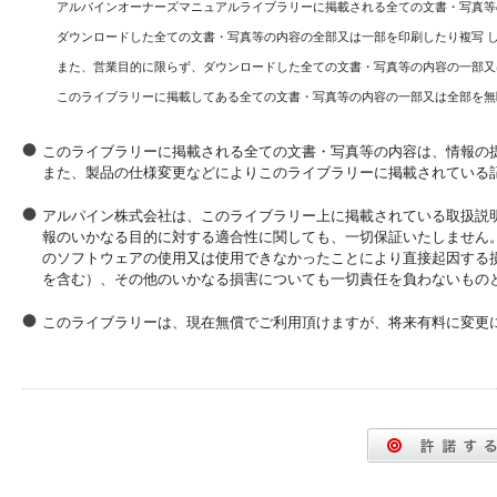
アルパインオーナーズマニュアルライブラリーに掲載される全ての文書・写真等
ダウンロードした全ての文書・写真等の内容の全部又は一部を印刷したり複写 
また、営業目的に限らず、ダウンロードした全ての文書・写真等の内容の一部又
このライブラリーに掲載してある全ての文書・写真等の内容の一部又は全部を無
このライブラリーに掲載される全ての文書・写真等の内容は、情報の
また、製品の仕様変更などによりこのライブラリーに掲載されている
アルパイン株式会社は、このライブラリー上に掲載されている取扱説
報のいかなる目的に対する適合性に関しても、一切保証いたしません
のソフトウェアの使用又は使用できなかったことにより直接起因する
を含む）、その他のいかなる損害についても一切責任を負わないもの
このライブラリーは、現在無償でご利用頂けますが、将来有料に変更