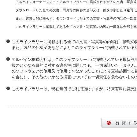
アルパインオーナーズマニュアルライブラリーに掲載される全ての文書・写真等
ダウンロードした全ての文書・写真等の内容の全部又は一部を印刷したり複写 
また、営業目的に限らず、ダウンロードした全ての文書・写真等の内容の一部又
このライブラリーに掲載してある全ての文書・写真等の内容の一部又は全部を無
このライブラリーに掲載される全ての文書・写真等の内容は、情報の
また、製品の仕様変更などによりこのライブラリーに掲載されている
アルパイン株式会社は、このライブラリー上に掲載されている取扱説
報のいかなる目的に対する適合性に関しても、一切保証いたしません
のソフトウェアの使用又は使用できなかったことにより直接起因する
を含む）、その他のいかなる損害についても一切責任を負わないもの
このライブラリーは、現在無償でご利用頂けますが、将来有料に変更