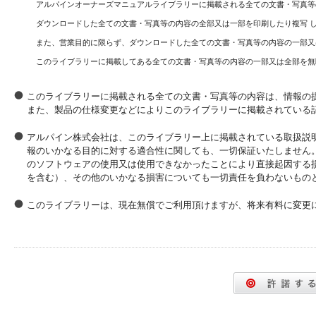
アルパインオーナーズマニュアルライブラリーに掲載される全ての文書・写真等
ダウンロードした全ての文書・写真等の内容の全部又は一部を印刷したり複写 
また、営業目的に限らず、ダウンロードした全ての文書・写真等の内容の一部又
このライブラリーに掲載してある全ての文書・写真等の内容の一部又は全部を無
このライブラリーに掲載される全ての文書・写真等の内容は、情報の
また、製品の仕様変更などによりこのライブラリーに掲載されている
アルパイン株式会社は、このライブラリー上に掲載されている取扱説
報のいかなる目的に対する適合性に関しても、一切保証いたしません
のソフトウェアの使用又は使用できなかったことにより直接起因する
を含む）、その他のいかなる損害についても一切責任を負わないもの
このライブラリーは、現在無償でご利用頂けますが、将来有料に変更