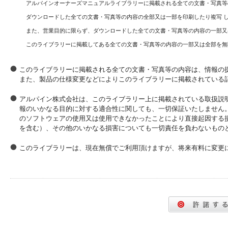
アルパインオーナーズマニュアルライブラリーに掲載される全ての文書・写真等
ダウンロードした全ての文書・写真等の内容の全部又は一部を印刷したり複写 
また、営業目的に限らず、ダウンロードした全ての文書・写真等の内容の一部又
このライブラリーに掲載してある全ての文書・写真等の内容の一部又は全部を無
このライブラリーに掲載される全ての文書・写真等の内容は、情報の
また、製品の仕様変更などによりこのライブラリーに掲載されている
アルパイン株式会社は、このライブラリー上に掲載されている取扱説
報のいかなる目的に対する適合性に関しても、一切保証いたしません
のソフトウェアの使用又は使用できなかったことにより直接起因する
を含む）、その他のいかなる損害についても一切責任を負わないもの
このライブラリーは、現在無償でご利用頂けますが、将来有料に変更