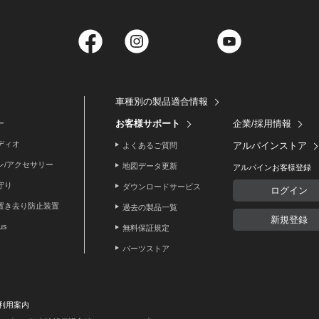
Facebook
Instagram
Twitter
YouTube
車種別の製品適合情報
お客様サポート
企業/採用情報
ー
ディオ
アルパインストア
よくあるご質問
ン/アクセサリー
地図データ更新
アルパインお客様登録
守り
ダウンロードサービス
ログイン
置き去り防止装置
過去の製品一覧
新規登録
lus
無料保証規定
パーツストア
利用案内