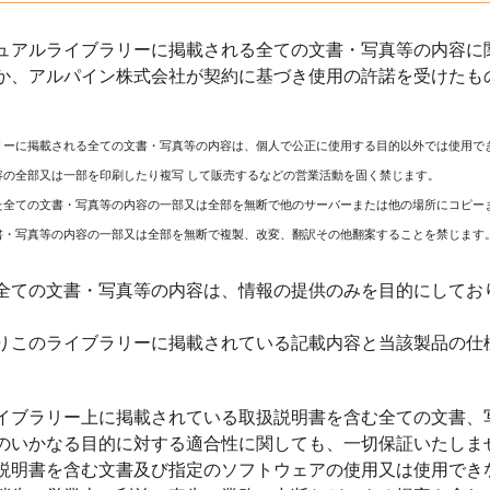
ュアルライブラリーに掲載される全ての文書・写真等の内容に関
か、アルパイン株式会社が契約に基づき使用の許諾を受けたも
リーに掲載される全ての文書・写真等の内容は、個人で公正に使用する目的以外では使用で
容の全部又は一部を印刷したり複写 して販売するなどの営業活動を固く禁じます。
た全ての文書・写真等の内容の一部又は全部を無断で他のサーバーまたは他の場所にコピー
書・写真等の内容の一部又は全部を無断で複製、改変、翻訳その他翻案することを禁じます
全ての文書・写真等の内容は、情報の提供のみを目的にしてお
りこのライブラリーに掲載されている記載内容と当該製品の仕
イブラリー上に掲載されている取扱説明書を含む全ての文書、
のいかなる目的に対する適合性に関しても、一切保証いたしま
説明書を含む文書及び指定のソフトウェアの使用又は使用でき