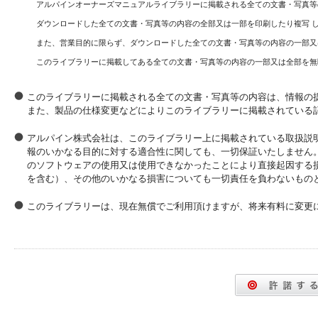
アルパインオーナーズマニュアルライブラリーに掲載される全ての文書・写真等
ダウンロードした全ての文書・写真等の内容の全部又は一部を印刷したり複写 
また、営業目的に限らず、ダウンロードした全ての文書・写真等の内容の一部又
このライブラリーに掲載してある全ての文書・写真等の内容の一部又は全部を無
このライブラリーに掲載される全ての文書・写真等の内容は、情報の
また、製品の仕様変更などによりこのライブラリーに掲載されている
アルパイン株式会社は、このライブラリー上に掲載されている取扱説
報のいかなる目的に対する適合性に関しても、一切保証いたしません
のソフトウェアの使用又は使用できなかったことにより直接起因する
を含む）、その他のいかなる損害についても一切責任を負わないもの
このライブラリーは、現在無償でご利用頂けますが、将来有料に変更