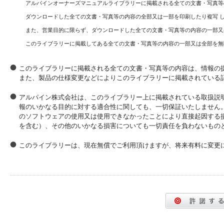
アルパインオーナーズマニュアルライブラリーに掲載される全ての文書・写真等
ダウンロードした全ての文書・写真等の内容の全部又は一部を印刷したり複写 
また、営業目的に限らず、ダウンロードした全ての文書・写真等の内容の一部又
このライブラリーに掲載してある全ての文書・写真等の内容の一部又は全部を無
このライブラリーに掲載される全ての文書・写真等の内容は、情報の
また、製品の仕様変更などによりこのライブラリーに掲載されている
アルパイン株式会社は、このライブラリー上に掲載されている取扱説
報のいかなる目的に対する適合性に関しても、一切保証いたしません
のソフトウェアの使用又は使用できなかったことにより直接起因する
を含む）、その他のいかなる損害についても一切責任を負わないもの
このライブラリーは、現在無償でご利用頂けますが、将来有料に変更