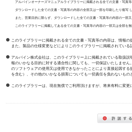
アルパインオーナーズマニュアルライブラリーに掲載される全ての文書・写真等
ダウンロードした全ての文書・写真等の内容の全部又は一部を印刷したり複写 
また、営業目的に限らず、ダウンロードした全ての文書・写真等の内容の一部又
このライブラリーに掲載してある全ての文書・写真等の内容の一部又は全部を無
このライブラリーに掲載される全ての文書・写真等の内容は、情報の
また、製品の仕様変更などによりこのライブラリーに掲載されている
アルパイン株式会社は、このライブラリー上に掲載されている取扱説
報のいかなる目的に対する適合性に関しても、一切保証いたしません
のソフトウェアの使用又は使用できなかったことにより直接起因する
を含む）、その他のいかなる損害についても一切責任を負わないもの
このライブラリーは、現在無償でご利用頂けますが、将来有料に変更