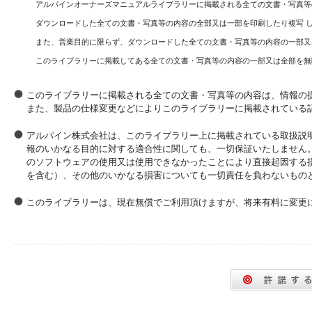
アルパインオーナーズマニュアルライブラリーに掲載される全ての文書・写真等
ダウンロードした全ての文書・写真等の内容の全部又は一部を印刷したり複写 
また、営業目的に限らず、ダウンロードした全ての文書・写真等の内容の一部又
このライブラリーに掲載してある全ての文書・写真等の内容の一部又は全部を無
このライブラリーに掲載される全ての文書・写真等の内容は、情報の
また、製品の仕様変更などによりこのライブラリーに掲載されている
アルパイン株式会社は、このライブラリー上に掲載されている取扱説
報のいかなる目的に対する適合性に関しても、一切保証いたしません
のソフトウェアの使用又は使用できなかったことにより直接起因する
を含む）、その他のいかなる損害についても一切責任を負わないもの
このライブラリーは、現在無償でご利用頂けますが、将来有料に変更