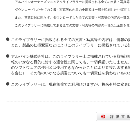
アルパインオーナーズマニュアルライブラリーに掲載される全ての文書・写真等
ダウンロードした全ての文書・写真等の内容の全部又は一部を印刷したり複写 
また、営業目的に限らず、ダウンロードした全ての文書・写真等の内容の一部又
このライブラリーに掲載してある全ての文書・写真等の内容の一部又は全部を無
このライブラリーに掲載される全ての文書・写真等の内容は、情報の
また、製品の仕様変更などによりこのライブラリーに掲載されている
アルパイン株式会社は、このライブラリー上に掲載されている取扱説
報のいかなる目的に対する適合性に関しても、一切保証いたしません
のソフトウェアの使用又は使用できなかったことにより直接起因する
を含む）、その他のいかなる損害についても一切責任を負わないもの
このライブラリーは、現在無償でご利用頂けますが、将来有料に変更