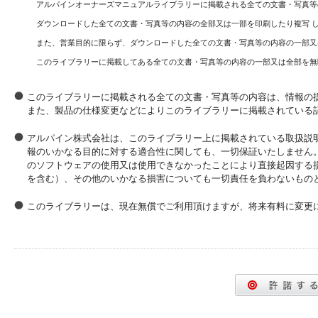
アルパインオーナーズマニュアルライブラリーに掲載される全ての文書・写真等
ダウンロードした全ての文書・写真等の内容の全部又は一部を印刷したり複写 
また、営業目的に限らず、ダウンロードした全ての文書・写真等の内容の一部又
このライブラリーに掲載してある全ての文書・写真等の内容の一部又は全部を無
このライブラリーに掲載される全ての文書・写真等の内容は、情報の
また、製品の仕様変更などによりこのライブラリーに掲載されている
アルパイン株式会社は、このライブラリー上に掲載されている取扱説
報のいかなる目的に対する適合性に関しても、一切保証いたしません
のソフトウェアの使用又は使用できなかったことにより直接起因する
を含む）、その他のいかなる損害についても一切責任を負わないもの
このライブラリーは、現在無償でご利用頂けますが、将来有料に変更