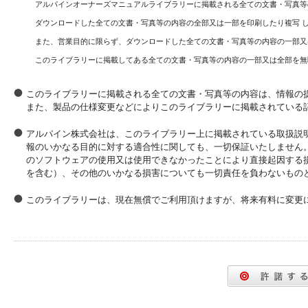
アルパインオーナーズマニュアルライブラリーに掲載される全ての文書・写真等
ダウンロードした全ての文書・写真等の内容の全部又は一部を印刷したり複写 
また、営業目的に限らず、ダウンロードした全ての文書・写真等の内容の一部又
このライブラリーに掲載してある全ての文書・写真等の内容の一部又は全部を無
このライブラリーに掲載される全ての文書・写真等の内容は、情報の
また、製品の仕様変更などによりこのライブラリーに掲載されている
アルパイン株式会社は、このライブラリー上に掲載されている取扱説
報のいかなる目的に対する適合性に関しても、一切保証いたしません
のソフトウェアの使用又は使用できなかったことにより直接起因する
を含む）、その他のいかなる損害についても一切責任を負わないもの
このライブラリーは、現在無償でご利用頂けますが、将来有料に変更