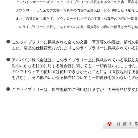
アルパインオーナーズマニュアルライブラリーに掲載される全ての文書・写真等
ダウンロードした全ての文書・写真等の内容の全部又は一部を印刷したり複写 
また、営業目的に限らず、ダウンロードした全ての文書・写真等の内容の一部又
このライブラリーに掲載してある全ての文書・写真等の内容の一部又は全部を無
このライブラリーに掲載される全ての文書・写真等の内容は、情報の
また、製品の仕様変更などによりこのライブラリーに掲載されている
アルパイン株式会社は、このライブラリー上に掲載されている取扱説
報のいかなる目的に対する適合性に関しても、一切保証いたしません
のソフトウェアの使用又は使用できなかったことにより直接起因する
を含む）、その他のいかなる損害についても一切責任を負わないもの
このライブラリーは、現在無償でご利用頂けますが、将来有料に変更