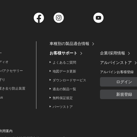
Facebook
Instagram
Twitter
YouTube
車種別の製品適合情報
お客様サポート
企業/採用情報
ー
ディオ
アルパインストア
よくあるご質問
ン/アクセサリー
地図データ更新
アルパインお客様登録
守り
ダウンロードサービス
ログイン
置き去り防止装置
過去の製品一覧
新規登録
lus
無料保証規定
パーツストア
利用案内