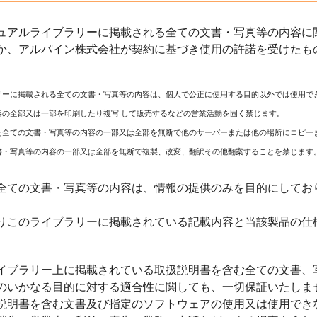
ュアルライブラリーに掲載される全ての文書・写真等の内容に関
か、アルパイン株式会社が契約に基づき使用の許諾を受けたも
リーに掲載される全ての文書・写真等の内容は、個人で公正に使用する目的以外では使用で
容の全部又は一部を印刷したり複写 して販売するなどの営業活動を固く禁じます。
た全ての文書・写真等の内容の一部又は全部を無断で他のサーバーまたは他の場所にコピー
書・写真等の内容の一部又は全部を無断で複製、改変、翻訳その他翻案することを禁じます
全ての文書・写真等の内容は、情報の提供のみを目的にしてお
りこのライブラリーに掲載されている記載内容と当該製品の仕
イブラリー上に掲載されている取扱説明書を含む全ての文書、
のいかなる目的に対する適合性に関しても、一切保証いたしま
説明書を含む文書及び指定のソフトウェアの使用又は使用でき