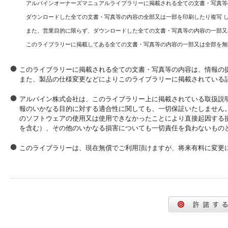
アルパインオーナーズマニュアルライブラリーに掲載される全ての文書・写真等
ダウンロードした全ての文書・写真等の内容の全部又は一部を印刷したり複写 
また、営業目的に限らず、ダウンロードした全ての文書・写真等の内容の一部又
このライブラリーに掲載してある全ての文書・写真等の内容の一部又は全部を無
このライブラリーに掲載される全ての文書・写真等の内容は、情報の
また、製品の仕様変更などによりこのライブラリーに掲載されている
アルパイン株式会社は、このライブラリー上に掲載されている取扱説
報のいかなる目的に対する適合性に関しても、一切保証いたしません
のソフトウェアの使用又は使用できなかったことにより直接起因する
を含む）、その他のいかなる損害についても一切責任を負わないもの
このライブラリーは、現在無償でご利用頂けますが、将来有料に変更