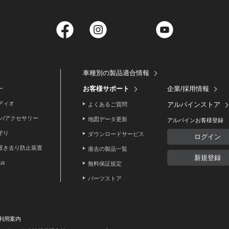
Facebook
Instagram
Twitter
YouTube
車種別の製品適合情報
お客様サポート
企業/採用情報
ー
ディオ
アルパインストア
よくあるご質問
ン/アクセサリー
地図データ更新
アルパインお客様登録
守り
ダウンロードサービス
ログイン
置き去り防止装置
過去の製品一覧
新規登録
lus
無料保証規定
パーツストア
利用案内