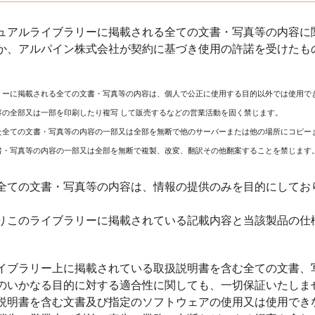
ュアルライブラリーに掲載される全ての文書・写真等の内容に関
か、アルパイン株式会社が契約に基づき使用の許諾を受けたも
リーに掲載される全ての文書・写真等の内容は、個人で公正に使用する目的以外では使用で
容の全部又は一部を印刷したり複写 して販売するなどの営業活動を固く禁じます。
た全ての文書・写真等の内容の一部又は全部を無断で他のサーバーまたは他の場所にコピー
書・写真等の内容の一部又は全部を無断で複製、改変、翻訳その他翻案することを禁じます
全ての文書・写真等の内容は、情報の提供のみを目的にしてお
りこのライブラリーに掲載されている記載内容と当該製品の仕
イブラリー上に掲載されている取扱説明書を含む全ての文書、
のいかなる目的に対する適合性に関しても、一切保証いたしま
説明書を含む文書及び指定のソフトウェアの使用又は使用でき