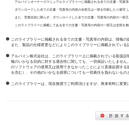
アルパインオーナーズマニュアルライブラリーに掲載される全ての文書・写真等
ダウンロードした全ての文書・写真等の内容の全部又は一部を印刷したり複写 
また、営業目的に限らず、ダウンロードした全ての文書・写真等の内容の一部又
このライブラリーに掲載してある全ての文書・写真等の内容の一部又は全部を無
このライブラリーに掲載される全ての文書・写真等の内容は、情報の
また、製品の仕様変更などによりこのライブラリーに掲載されている
アルパイン株式会社は、このライブラリー上に掲載されている取扱説
報のいかなる目的に対する適合性に関しても、一切保証いたしません
のソフトウェアの使用又は使用できなかったことにより直接起因する
を含む）、その他のいかなる損害についても一切責任を負わないもの
このライブラリーは、現在無償でご利用頂けますが、将来有料に変更