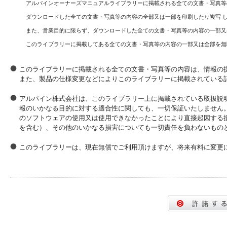
アルパインオーナーズマニュアルライブラリーに掲載される全ての文書・写真等
ダウンロードした全ての文書・写真等の内容の全部又は一部を印刷したり複写 
また、営業目的に限らず、ダウンロードした全ての文書・写真等の内容の一部又
このライブラリーに掲載してある全ての文書・写真等の内容の一部又は全部を無
このライブラリーに掲載される全ての文書・写真等の内容は、情報の
また、製品の仕様変更などによりこのライブラリーに掲載されている
アルパイン株式会社は、このライブラリー上に掲載されている取扱説
報のいかなる目的に対する適合性に関しても、一切保証いたしません
のソフトウェアの使用又は使用できなかったことにより直接起因する
を含む）、その他のいかなる損害についても一切責任を負わないもの
このライブラリーは、現在無償でご利用頂けますが、将来有料に変更