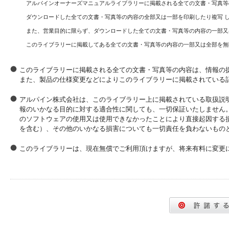
アルパインオーナーズマニュアルライブラリーに掲載される全ての文書・写真等
ダウンロードした全ての文書・写真等の内容の全部又は一部を印刷したり複写 
また、営業目的に限らず、ダウンロードした全ての文書・写真等の内容の一部又
このライブラリーに掲載してある全ての文書・写真等の内容の一部又は全部を無
このライブラリーに掲載される全ての文書・写真等の内容は、情報の
また、製品の仕様変更などによりこのライブラリーに掲載されている
アルパイン株式会社は、このライブラリー上に掲載されている取扱説
報のいかなる目的に対する適合性に関しても、一切保証いたしません
のソフトウェアの使用又は使用できなかったことにより直接起因する
を含む）、その他のいかなる損害についても一切責任を負わないもの
このライブラリーは、現在無償でご利用頂けますが、将来有料に変更