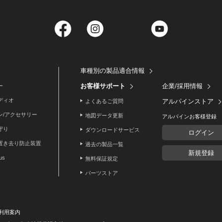
Facebook
Instagram
Twitter
YouTube
車種別の製品適合情報
お客様サポート
企業/採用情報
ー
ディオ
アルパインストア
よくあるご質問
ン/アクセサリー
地図データ更新
アルパインお客様登録
守り
ダウンロードサービス
ログイン
置き去り防止装置
過去の製品一覧
新規登録
lus
無料保証規定
パーツストア
利用案内