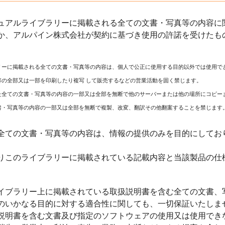
ュアルライブラリーに掲載される全ての文書・写真等の内容に関
か、アルパイン株式会社が契約に基づき使用の許諾を受けたも
リーに掲載される全ての文書・写真等の内容は、個人で公正に使用する目的以外では使用で
容の全部又は一部を印刷したり複写 して販売するなどの営業活動を固く禁じます。
た全ての文書・写真等の内容の一部又は全部を無断で他のサーバーまたは他の場所にコピー
書・写真等の内容の一部又は全部を無断で複製、改変、翻訳その他翻案することを禁じます
全ての文書・写真等の内容は、情報の提供のみを目的にしてお
りこのライブラリーに掲載されている記載内容と当該製品の仕
イブラリー上に掲載されている取扱説明書を含む全ての文書、
のいかなる目的に対する適合性に関しても、一切保証いたしま
説明書を含む文書及び指定のソフトウェアの使用又は使用でき