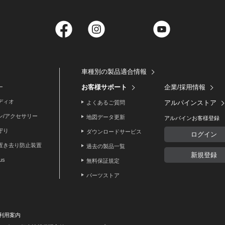
Facebook
Instagram
Twitter
YouTube
車種別の製品適合情報
お客様サポート
企業/採用情報
ー
ディオ
アルパインストア
よくあるご質問
ン/アクセサリー
地図データ更新
アルパインお客様登録
守り
ダウンロードサービス
ログイン
置き去り防止装置
過去の製品一覧
新規登録
lus
無料保証規定
パーツストア
利用案内