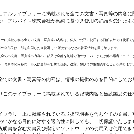
ュアルライブラリーに掲載される全ての文書・写真等の内容に関
か、アルパイン株式会社が契約に基づき使用の許諾を受けたも
リーに掲載される全ての文書・写真等の内容は、個人で公正に使用する目的以外では使用で
容の全部又は一部を印刷したり複写 して販売するなどの営業活動を固く禁じます。
た全ての文書・写真等の内容の一部又は全部を無断で他のサーバーまたは他の場所にコピー
書・写真等の内容の一部又は全部を無断で複製、改変、翻訳その他翻案することを禁じます
全ての文書・写真等の内容は、情報の提供のみを目的にしてお
りこのライブラリーに掲載されている記載内容と当該製品の仕
イブラリー上に掲載されている取扱説明書を含む全ての文書、
のいかなる目的に対する適合性に関しても、一切保証いたしま
説明書を含む文書及び指定のソフトウェアの使用又は使用でき