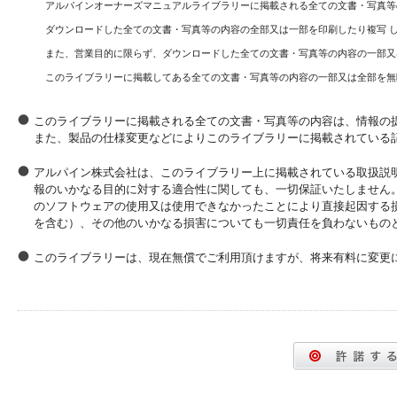
アルパインオーナーズマニュアルライブラリーに掲載される全ての文書・写真等
ダウンロードした全ての文書・写真等の内容の全部又は一部を印刷したり複写 
また、営業目的に限らず、ダウンロードした全ての文書・写真等の内容の一部又
このライブラリーに掲載してある全ての文書・写真等の内容の一部又は全部を無
このライブラリーに掲載される全ての文書・写真等の内容は、情報の
また、製品の仕様変更などによりこのライブラリーに掲載されている
アルパイン株式会社は、このライブラリー上に掲載されている取扱説
報のいかなる目的に対する適合性に関しても、一切保証いたしません
のソフトウェアの使用又は使用できなかったことにより直接起因する
を含む）、その他のいかなる損害についても一切責任を負わないもの
このライブラリーは、現在無償でご利用頂けますが、将来有料に変更