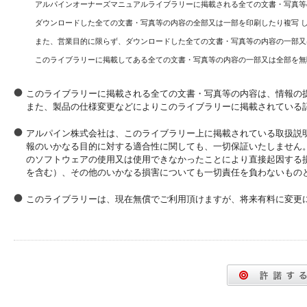
アルパインオーナーズマニュアルライブラリーに掲載される全ての文書・写真等
ダウンロードした全ての文書・写真等の内容の全部又は一部を印刷したり複写 
また、営業目的に限らず、ダウンロードした全ての文書・写真等の内容の一部又
このライブラリーに掲載してある全ての文書・写真等の内容の一部又は全部を無
このライブラリーに掲載される全ての文書・写真等の内容は、情報の
また、製品の仕様変更などによりこのライブラリーに掲載されている
アルパイン株式会社は、このライブラリー上に掲載されている取扱説
報のいかなる目的に対する適合性に関しても、一切保証いたしません
のソフトウェアの使用又は使用できなかったことにより直接起因する
を含む）、その他のいかなる損害についても一切責任を負わないもの
このライブラリーは、現在無償でご利用頂けますが、将来有料に変更