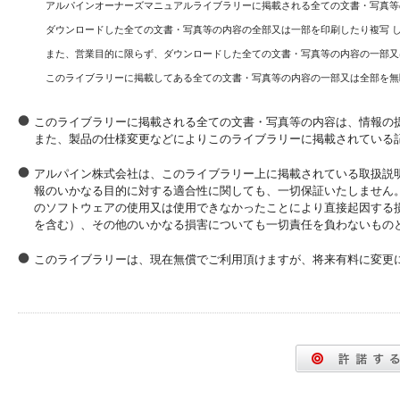
アルパインオーナーズマニュアルライブラリーに掲載される全ての文書・写真等
ダウンロードした全ての文書・写真等の内容の全部又は一部を印刷したり複写 
また、営業目的に限らず、ダウンロードした全ての文書・写真等の内容の一部又
このライブラリーに掲載してある全ての文書・写真等の内容の一部又は全部を無
このライブラリーに掲載される全ての文書・写真等の内容は、情報の
また、製品の仕様変更などによりこのライブラリーに掲載されている
アルパイン株式会社は、このライブラリー上に掲載されている取扱説
報のいかなる目的に対する適合性に関しても、一切保証いたしません
のソフトウェアの使用又は使用できなかったことにより直接起因する
を含む）、その他のいかなる損害についても一切責任を負わないもの
このライブラリーは、現在無償でご利用頂けますが、将来有料に変更