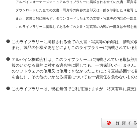
アルパインオーナーズマニュアルライブラリーに掲載される全ての文書・写真等
ダウンロードした全ての文書・写真等の内容の全部又は一部を印刷したり複写 
また、営業目的に限らず、ダウンロードした全ての文書・写真等の内容の一部又
このライブラリーに掲載してある全ての文書・写真等の内容の一部又は全部を無
このライブラリーに掲載される全ての文書・写真等の内容は、情報の
また、製品の仕様変更などによりこのライブラリーに掲載されている
アルパイン株式会社は、このライブラリー上に掲載されている取扱説
報のいかなる目的に対する適合性に関しても、一切保証いたしません
のソフトウェアの使用又は使用できなかったことにより直接起因する
を含む）、その他のいかなる損害についても一切責任を負わないもの
このライブラリーは、現在無償でご利用頂けますが、将来有料に変更