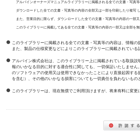
アルパインオーナーズマニュアルライブラリーに掲載される全ての文書・写真等
ダウンロードした全ての文書・写真等の内容の全部又は一部を印刷したり複写 
また、営業目的に限らず、ダウンロードした全ての文書・写真等の内容の一部又
このライブラリーに掲載してある全ての文書・写真等の内容の一部又は全部を無
このライブラリーに掲載される全ての文書・写真等の内容は、情報の
また、製品の仕様変更などによりこのライブラリーに掲載されている
アルパイン株式会社は、このライブラリー上に掲載されている取扱説
報のいかなる目的に対する適合性に関しても、一切保証いたしません
のソフトウェアの使用又は使用できなかったことにより直接起因する
を含む）、その他のいかなる損害についても一切責任を負わないもの
このライブラリーは、現在無償でご利用頂けますが、将来有料に変更