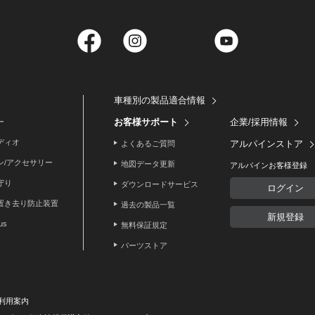
Facebook
Instagram
Twitter
YouTube
車種別の製品適合情報
お客様サポート
企業/採用情報
ー
ディオ
アルパインストア
よくあるご質問
ン/アクセサリー
地図データ更新
アルパインお客様登録
守り
ダウンロードサービス
ログイン
置き去り防止装置
過去の製品一覧
新規登録
lus
無料保証規定
パーツストア
利用案内