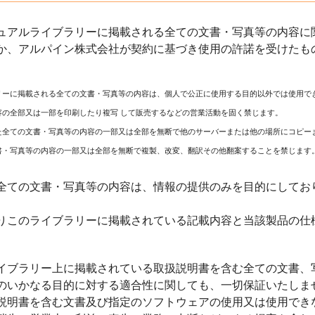
ュアルライブラリーに掲載される全ての文書・写真等の内容に関
か、アルパイン株式会社が契約に基づき使用の許諾を受けたも
リーに掲載される全ての文書・写真等の内容は、個人で公正に使用する目的以外では使用で
容の全部又は一部を印刷したり複写 して販売するなどの営業活動を固く禁じます。
た全ての文書・写真等の内容の一部又は全部を無断で他のサーバーまたは他の場所にコピー
書・写真等の内容の一部又は全部を無断で複製、改変、翻訳その他翻案することを禁じます
全ての文書・写真等の内容は、情報の提供のみを目的にしてお
りこのライブラリーに掲載されている記載内容と当該製品の仕
イブラリー上に掲載されている取扱説明書を含む全ての文書、
のいかなる目的に対する適合性に関しても、一切保証いたしま
説明書を含む文書及び指定のソフトウェアの使用又は使用でき