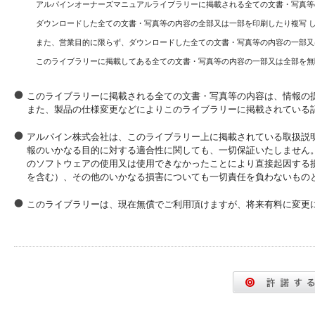
アルパインオーナーズマニュアルライブラリーに掲載される全ての文書・写真等
ダウンロードした全ての文書・写真等の内容の全部又は一部を印刷したり複写 
また、営業目的に限らず、ダウンロードした全ての文書・写真等の内容の一部又
このライブラリーに掲載してある全ての文書・写真等の内容の一部又は全部を無
このライブラリーに掲載される全ての文書・写真等の内容は、情報の
また、製品の仕様変更などによりこのライブラリーに掲載されている
アルパイン株式会社は、このライブラリー上に掲載されている取扱説
報のいかなる目的に対する適合性に関しても、一切保証いたしません
のソフトウェアの使用又は使用できなかったことにより直接起因する
を含む）、その他のいかなる損害についても一切責任を負わないもの
このライブラリーは、現在無償でご利用頂けますが、将来有料に変更