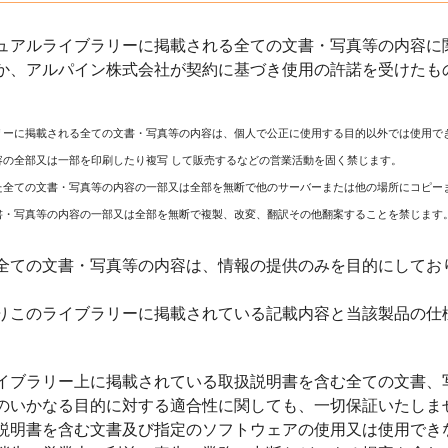
ュアルライブラリーに掲載される全ての文書・写真等の内容に関
か、アルパイン株式会社が契約に基づき使用の許諾を受けたも
リーに掲載される全ての文書・写真等の内容は、個人で公正に使用する目的以外では使用で
容の全部又は一部を印刷したり複写 して販売するなどの営業活動を固く禁じます。
た全ての文書・写真等の内容の一部又は全部を無断で他のサーバーまたは他の場所にコピー
書・写真等の内容の一部又は全部を無断で複製、改変、翻訳その他翻案することを禁じます
全ての文書・写真等の内容は、情報の提供のみを目的にしてお
りこのライブラリーに掲載されている記載内容と当該製品の仕
イブラリー上に掲載されている取扱説明書を含む全ての文書、
のいかなる目的に対する適合性に関しても、一切保証いたしま
説明書を含む文書及び指定のソフトウェアの使用又は使用でき