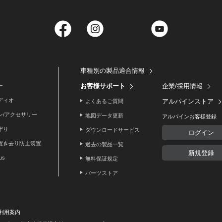
Facebook
Instagram
Twitter
YouTube
車種別の製品適合情報
お客様サポート
企業/採用情報
ー
ディオ
アルパインストア
よくあるご質問
ン/アクセサリー
地図データ更新
アルパインお客様登録
守り
ダウンロードサービス
ログイン
置き去り防止装置
過去の製品一覧
新規登録
lus
無料保証規定
パーツストア
利用案内