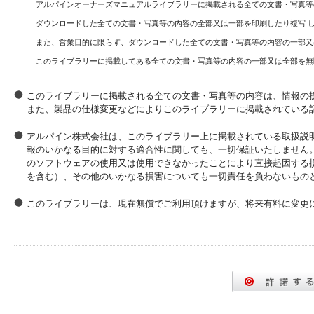
アルパインオーナーズマニュアルライブラリーに掲載される全ての文書・写真等
ダウンロードした全ての文書・写真等の内容の全部又は一部を印刷したり複写 
また、営業目的に限らず、ダウンロードした全ての文書・写真等の内容の一部又
このライブラリーに掲載してある全ての文書・写真等の内容の一部又は全部を無
このライブラリーに掲載される全ての文書・写真等の内容は、情報の
また、製品の仕様変更などによりこのライブラリーに掲載されている
アルパイン株式会社は、このライブラリー上に掲載されている取扱説
報のいかなる目的に対する適合性に関しても、一切保証いたしません
のソフトウェアの使用又は使用できなかったことにより直接起因する
を含む）、その他のいかなる損害についても一切責任を負わないもの
このライブラリーは、現在無償でご利用頂けますが、将来有料に変更