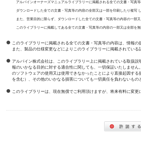
アルパインオーナーズマニュアルライブラリーに掲載される全ての文書・写真等
ダウンロードした全ての文書・写真等の内容の全部又は一部を印刷したり複写 
また、営業目的に限らず、ダウンロードした全ての文書・写真等の内容の一部又
このライブラリーに掲載してある全ての文書・写真等の内容の一部又は全部を無
このライブラリーに掲載される全ての文書・写真等の内容は、情報の
また、製品の仕様変更などによりこのライブラリーに掲載されている
アルパイン株式会社は、このライブラリー上に掲載されている取扱説
報のいかなる目的に対する適合性に関しても、一切保証いたしません
のソフトウェアの使用又は使用できなかったことにより直接起因する
を含む）、その他のいかなる損害についても一切責任を負わないもの
このライブラリーは、現在無償でご利用頂けますが、将来有料に変更