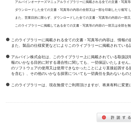
アルパインオーナーズマニュアルライブラリーに掲載される全ての文書・写真等
ダウンロードした全ての文書・写真等の内容の全部又は一部を印刷したり複写 
また、営業目的に限らず、ダウンロードした全ての文書・写真等の内容の一部又
このライブラリーに掲載してある全ての文書・写真等の内容の一部又は全部を無
このライブラリーに掲載される全ての文書・写真等の内容は、情報の
また、製品の仕様変更などによりこのライブラリーに掲載されている
アルパイン株式会社は、このライブラリー上に掲載されている取扱説
報のいかなる目的に対する適合性に関しても、一切保証いたしません
のソフトウェアの使用又は使用できなかったことにより直接起因する
を含む）、その他のいかなる損害についても一切責任を負わないもの
このライブラリーは、現在無償でご利用頂けますが、将来有料に変更