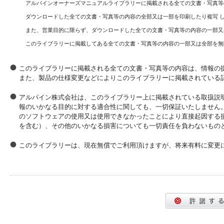
アルパインオーナーズマニュアルライブラリーに掲載される全ての文書・写真等
ダウンロードした全ての文書・写真等の内容の全部又は一部を印刷したり複写 
また、営業目的に限らず、ダウンロードした全ての文書・写真等の内容の一部又
このライブラリーに掲載してある全ての文書・写真等の内容の一部又は全部を無
このライブラリーに掲載される全ての文書・写真等の内容は、情報の
また、製品の仕様変更などによりこのライブラリーに掲載されている
アルパイン株式会社は、このライブラリー上に掲載されている取扱説
報のいかなる目的に対する適合性に関しても、一切保証いたしません
のソフトウェアの使用又は使用できなかったことにより直接起因する
を含む）、その他のいかなる損害についても一切責任を負わないもの
このライブラリーは、現在無償でご利用頂けますが、将来有料に変更