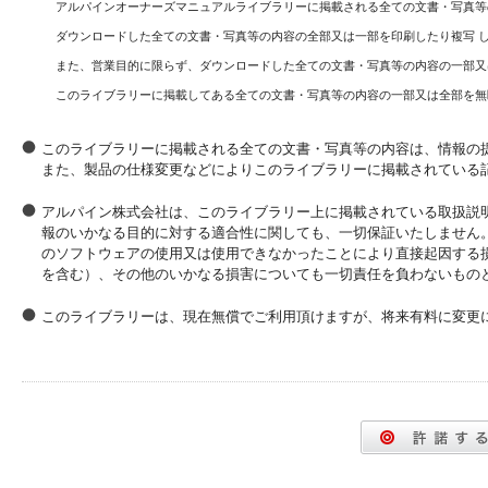
アルパインオーナーズマニュアルライブラリーに掲載される全ての文書・写真等
ダウンロードした全ての文書・写真等の内容の全部又は一部を印刷したり複写 
また、営業目的に限らず、ダウンロードした全ての文書・写真等の内容の一部又
このライブラリーに掲載してある全ての文書・写真等の内容の一部又は全部を無
このライブラリーに掲載される全ての文書・写真等の内容は、情報の
また、製品の仕様変更などによりこのライブラリーに掲載されている
アルパイン株式会社は、このライブラリー上に掲載されている取扱説
報のいかなる目的に対する適合性に関しても、一切保証いたしません
のソフトウェアの使用又は使用できなかったことにより直接起因する
を含む）、その他のいかなる損害についても一切責任を負わないもの
このライブラリーは、現在無償でご利用頂けますが、将来有料に変更