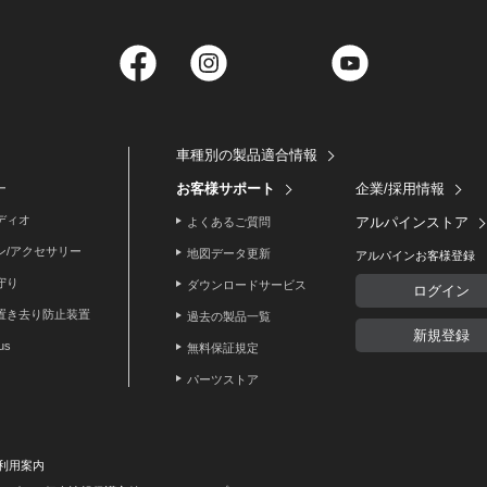
Facebook
Instagram
Twitter
YouTube
車種別の製品適合情報
お客様サポート
企業/採用情報
ー
ディオ
アルパインストア
よくあるご質問
ン/アクセサリー
地図データ更新
アルパインお客様登録
守り
ダウンロードサービス
ログイン
置き去り防止装置
過去の製品一覧
新規登録
lus
無料保証規定
パーツストア
利用案内