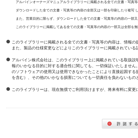
アルパインオーナーズマニュアルライブラリーに掲載される全ての文書・写真等
ダウンロードした全ての文書・写真等の内容の全部又は一部を印刷したり複写 
また、営業目的に限らず、ダウンロードした全ての文書・写真等の内容の一部又
このライブラリーに掲載してある全ての文書・写真等の内容の一部又は全部を無
このライブラリーに掲載される全ての文書・写真等の内容は、情報の
また、製品の仕様変更などによりこのライブラリーに掲載されている
アルパイン株式会社は、このライブラリー上に掲載されている取扱説
報のいかなる目的に対する適合性に関しても、一切保証いたしません
のソフトウェアの使用又は使用できなかったことにより直接起因する
を含む）、その他のいかなる損害についても一切責任を負わないもの
このライブラリーは、現在無償でご利用頂けますが、将来有料に変更