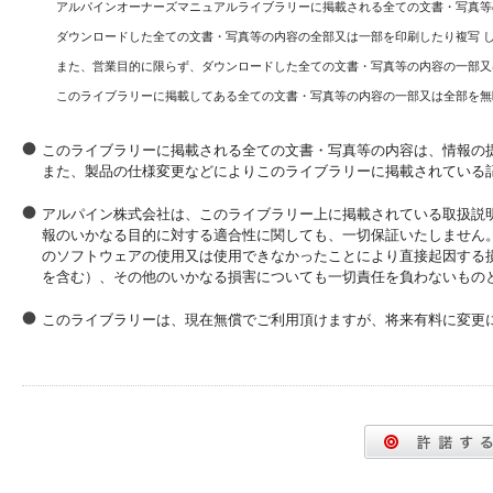
アルパインオーナーズマニュアルライブラリーに掲載される全ての文書・写真等
ダウンロードした全ての文書・写真等の内容の全部又は一部を印刷したり複写 
また、営業目的に限らず、ダウンロードした全ての文書・写真等の内容の一部又
このライブラリーに掲載してある全ての文書・写真等の内容の一部又は全部を無
このライブラリーに掲載される全ての文書・写真等の内容は、情報の
また、製品の仕様変更などによりこのライブラリーに掲載されている
アルパイン株式会社は、このライブラリー上に掲載されている取扱説
報のいかなる目的に対する適合性に関しても、一切保証いたしません
のソフトウェアの使用又は使用できなかったことにより直接起因する
を含む）、その他のいかなる損害についても一切責任を負わないもの
このライブラリーは、現在無償でご利用頂けますが、将来有料に変更