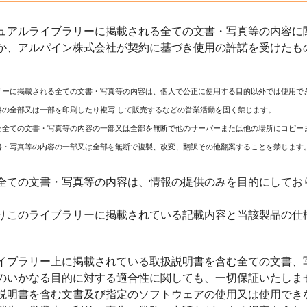
ュアルライブラリーに掲載される全ての文書・写真等の内容に関
か、アルパイン株式会社が契約に基づき使用の許諾を受けたも
リーに掲載される全ての文書・写真等の内容は、個人で公正に使用する目的以外では使用で
容の全部又は一部を印刷したり複写 して販売するなどの営業活動を固く禁じます。
た全ての文書・写真等の内容の一部又は全部を無断で他のサーバーまたは他の場所にコピー
書・写真等の内容の一部又は全部を無断で複製、改変、翻訳その他翻案することを禁じます
全ての文書・写真等の内容は、情報の提供のみを目的にしてお
りこのライブラリーに掲載されている記載内容と当該製品の仕
イブラリー上に掲載されている取扱説明書を含む全ての文書、
のいかなる目的に対する適合性に関しても、一切保証いたしま
説明書を含む文書及び指定のソフトウェアの使用又は使用でき