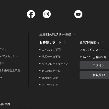
Facebook
Instagram
Twitter
YouTube
車種別の製品適合情報
お客様サポート
企業/採用情報
ー
ディオ
アルパインストア
よくあるご質問
ン/アクセサリー
地図データ更新
アルパインお客様登録
守り
ダウンロードサービス
ログイン
置き去り防止装置
過去の製品一覧
新規登録
lus
無料保証規定
パーツストア
利用案内